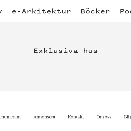
v
e-Arkitektur
Böcker
Po
Exklusiva hus
enumerant
Annonsera
Kontakt
Om oss
Bli