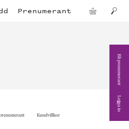
dd
Prenumerant
Varukorg
Sök
Bli prenumerant
Logga in
 prenumerant
Kundvillkor