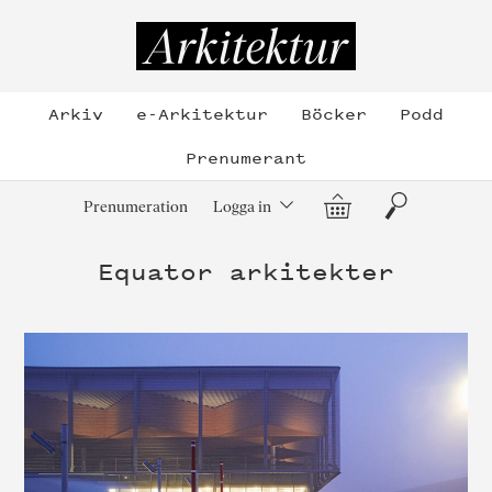
Hoppa
till
Arkitektur
innehållet
Arkiv
e-Arkitektur
Böcker
Podd
Prenumerant
Varukorg
Sök
Prenumeration
Logga in
Equator arkitekter