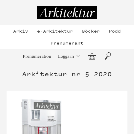
Hoppa
till
Arkitektur
innehållet
Arkiv
e-Arkitektur
Böcker
Podd
Prenumerant
Varukorg
Sök
Prenumeration
Logga in
Arkitektur nr 5 2020