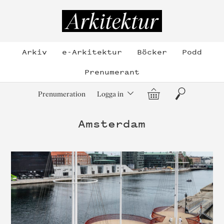
Hoppa
till
Arkitektur
innehållet
Arkiv
e-Arkitektur
Böcker
Podd
Prenumerant
Varukorg
Sök
Prenumeration
Logga in
Amsterdam