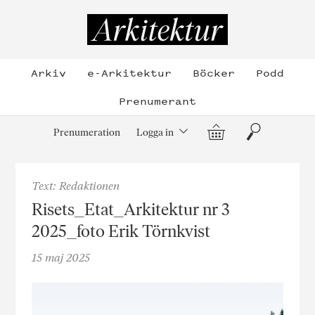
Hoppa
till
Arkitektur
innehållet
Arkiv
e-Arkitektur
Böcker
Podd
Prenumerant
Varukorg
Sök
Prenumeration
Logga in
Text: Redaktionen
Risets_Etat_Arkitektur nr 3
2025_foto Erik Törnkvist
15 maj 2025