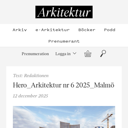
Hoppa
till
Arkitektur
innehållet
Arkiv
e-Arkitektur
Böcker
Podd
Prenumerant
Varukorg
Sök
Prenumeration
Logga in
Text: Redaktionen
Hero_Arkitektur nr 6 2025_Malmö
12 december 2025