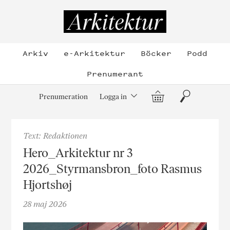
Hoppa
till
Arkitektur
innehållet
Arkiv
e-Arkitektur
Böcker
Podd
Prenumerant
Varukorg
Sök
Prenumeration
Logga in
Text: Redaktionen
Hero_Arkitektur nr 3
2026_Styrmansbron_foto Rasmus
Hjortshøj
28 maj 2026