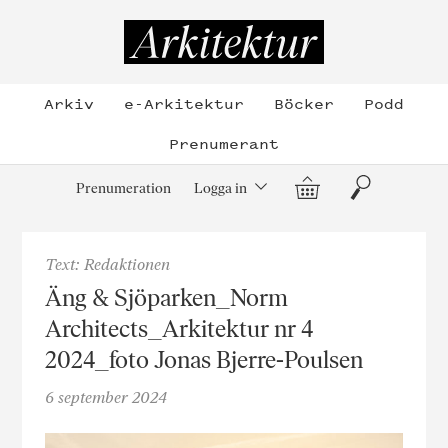
Hoppa
till
Arkitektur
innehållet
Arkiv
e-Arkitektur
Böcker
Podd
Prenumerant
Varukorg
Sök
Prenumeration
Logga in
Text: Redaktionen
Äng & Sjöparken_Norm
Architects_Arkitektur nr 4
2024_foto Jonas Bjerre-Poulsen
6 september 2024