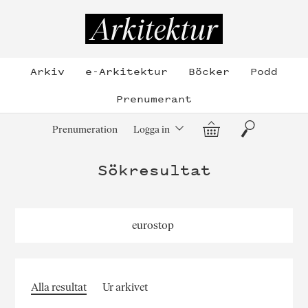
Hoppa
till
Arkitektur
innehållet
Arkiv
e-Arkitektur
Böcker
Podd
Prenumerant
Varukorg
Sök
Prenumeration
Logga in
Sökresultat
Alla resultat
Ur arkivet