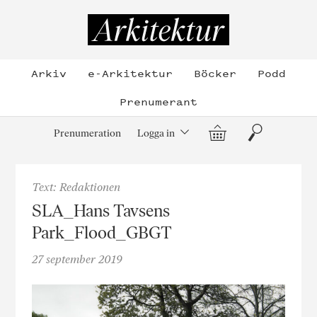
Hoppa
till
Arkitektur
innehållet
Arkiv
e-Arkitektur
Böcker
Podd
Prenumerant
Varukorg
Sök
Prenumeration
Logga in
Text: Redaktionen
SLA_Hans Tavsens
Park_Flood_GBGT
27 september 2019