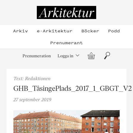
Hoppa
till
Arkitektur
innehållet
Arkiv
e-Arkitektur
Böcker
Podd
Prenumerant
Varukorg
Sök
Prenumeration
Logga in
Text: Redaktionen
GHB_TåsingePlads_2017_1_GBGT_V2
27 september 2019