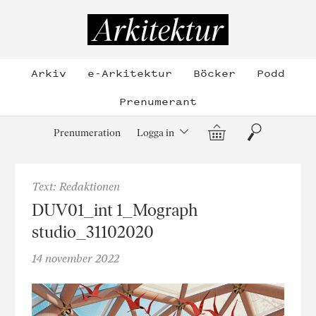
Hoppa
till
Arkitektur
innehållet
Arkiv
e-Arkitektur
Böcker
Podd
Prenumerant
Varukorg
Sök
Prenumeration
Logga in
Text: Redaktionen
DUV01_int 1_Mograph
studio_31102020
14 november 2022