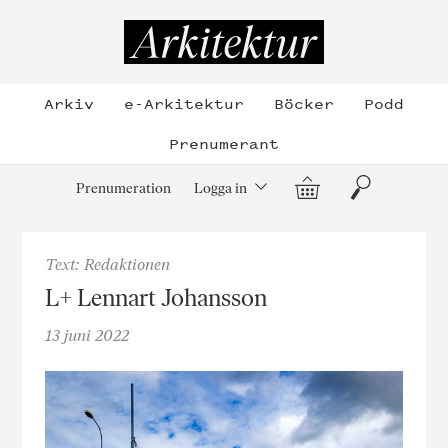
Hoppa
till
Arkitektur
innehållet
Arkiv
e-Arkitektur
Böcker
Podd
Prenumerant
Varukorg
Sök
Prenumeration
Logga in
Text: Redaktionen
L+ Lennart Johansson
13 juni 2022