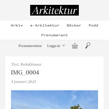
Hoppa
till
Arkitektur
innehållet
Arkiv
e-Arkitektur
Böcker
Podd
Prenumerant
Varukorg
Sök
Prenumeration
Logga in
Text: Redaktionen
IMG_0004
4 januari 2023