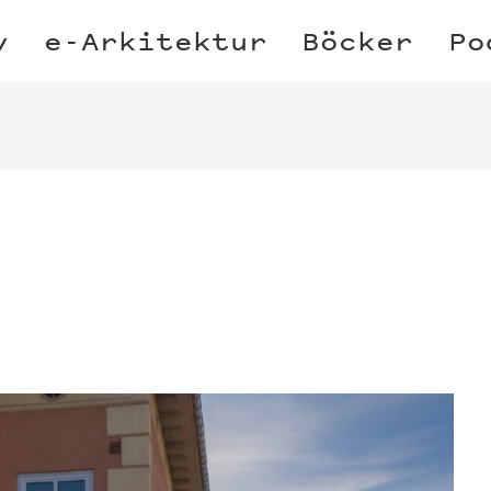
v
e-Arkitektur
Böcker
Po