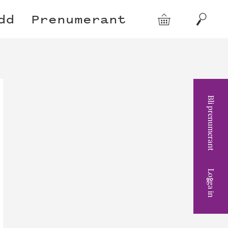
dd
Prenumerant
Varukorg
Sök
Bli prenumerant
Logga in