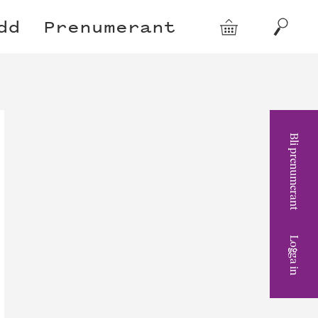
dd
Prenumerant
Varukorg
Sök
Bli prenumerant
Logga in