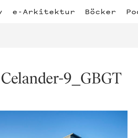
v
e-Arkitektur
Böcker
Po
lf Celander-9_GBGT