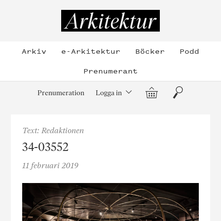
Hoppa
till
Arkitektur
innehållet
Arkiv
e-Arkitektur
Böcker
Podd
Prenumerant
Varukorg
Sök
Prenumeration
Logga in
Text: Redaktionen
34-03552
11 februari 2019