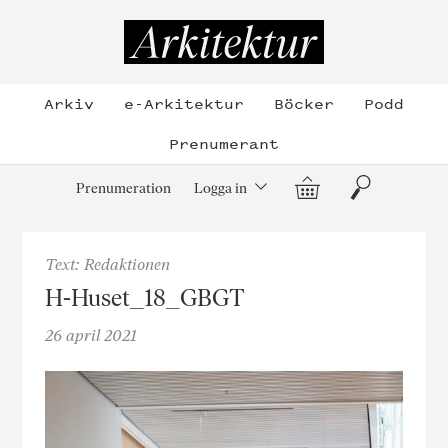
Hoppa
till
Arkitektur
innehållet
Arkiv
e-Arkitektur
Böcker
Podd
Prenumerant
Varukorg
Sök
Prenumeration
Logga in
Text: Redaktionen
H-Huset_18_GBGT
26 april 2021