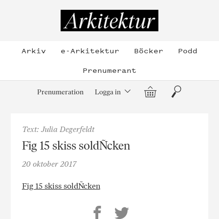
Hoppa
till
Arkitektur
innehållet
Arkiv
e-Arkitektur
Böcker
Podd
Prenumerant
Varukorg
Sök
Prenumeration
Logga in
Text: Julia Degerfeldt
Fig 15 skiss soldÑcken
20 oktober 2017
Fig 15 skiss soldÑcken