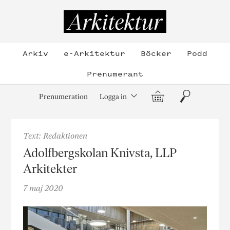
Hoppa
till
Arkitektur
innehållet
Arkiv
e-Arkitektur
Böcker
Podd
Prenumerant
Varukorg
Sök
Prenumeration
Logga in
Text: Redaktionen
Adolfbergskolan Knivsta, LLP
Arkitekter
7 maj 2020