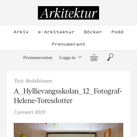
Hoppa
till
Arkitektur
innehållet
Arkiv
e-Arkitektur
Böcker
Podd
Prenumerant
Varukorg
Sök
Prenumeration
Logga in
Text: Redaktionen
A_Hyllievangsskolan_12_Fotograf-
Helene-Toresdotter
7 januari 2019