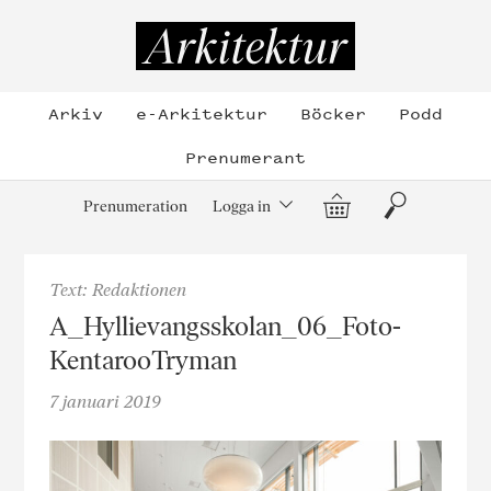
Hoppa
till
Arkitektur
innehållet
Arkiv
e-Arkitektur
Böcker
Podd
Prenumerant
Varukorg
Sök
Prenumeration
Logga in
Text: Redaktionen
A_Hyllievangsskolan_06_Foto-
KentarooTryman
7 januari 2019