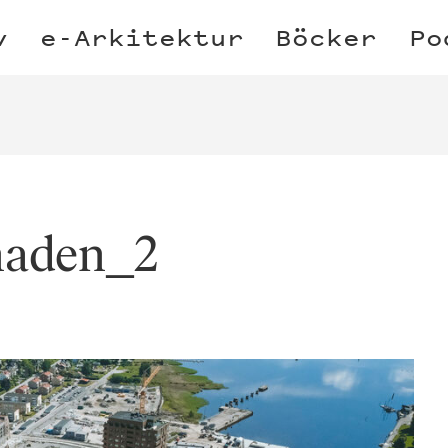
v
e-Arkitektur
Böcker
Po
aden_2