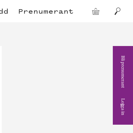
dd
Prenumerant
Varukorg
Sök
Bli prenumerant
Logga in