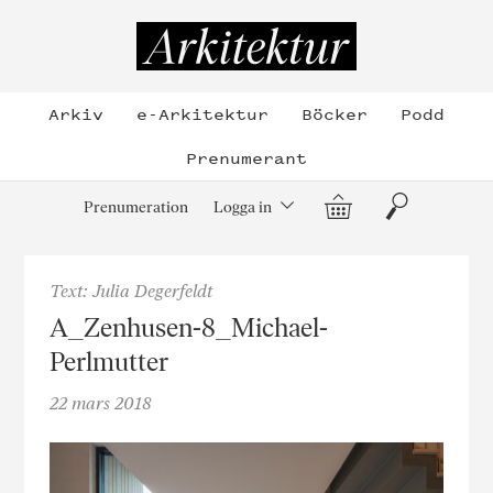
Hoppa
till
Arkitektur
innehållet
Arkiv
e-Arkitektur
Böcker
Podd
Prenumerant
Varukorg
Sök
Prenumeration
Logga in
Text: Julia Degerfeldt
A_Zenhusen-8_Michael-
Perlmutter
22 mars 2018