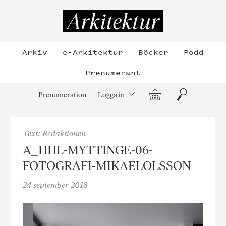
Hoppa
till
Arkitektur
innehållet
Arkiv
e-Arkitektur
Böcker
Podd
Prenumerant
Varukorg
Sök
Prenumeration
Logga in
Text: Redaktionen
A_HHL-MYTTINGE-06-
FOTOGRAFI-MIKAELOLSSON
24 september 2018