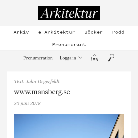
Hoppa
till
Arkitektur
innehållet
Arkiv
e-Arkitektur
Böcker
Podd
Prenumerant
Varukorg
Sök
Prenumeration
Logga in
Text: Julia Degerfeldt
www.mansberg.se
20 juni 2018