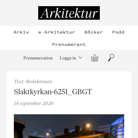
Hoppa
till
Arkitektur
innehållet
Arkiv
e-Arkitektur
Böcker
Podd
Prenumerant
Varukorg
Sök
Prenumeration
Logga in
Text: Redaktionen
Slaktkyrkan-6251_GBGT
14 september 2020