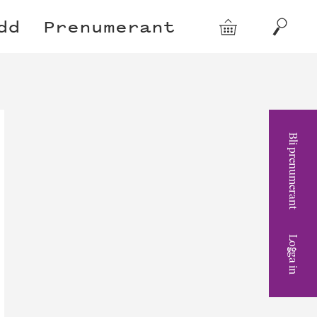
dd
Prenumerant
Varukorg
Sök
Bli prenumerant
Logga in