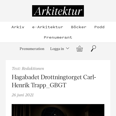
Hoppa
till
Arkitektur
innehållet
Arkiv
e-Arkitektur
Böcker
Podd
Prenumerant
Varukorg
Sök
Prenumeration
Logga in
Text: Redaktionen
Hagabadet Drottningtorget Carl-
Henrik Trapp_GBGT
26 juni 2021