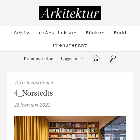
Hoppa
till
Arkitektur
innehållet
Arkiv
e-Arkitektur
Böcker
Podd
Prenumerant
Varukorg
Sök
Prenumeration
Logga in
Text: Redaktionen
4_Norstedts
22 februari 2022