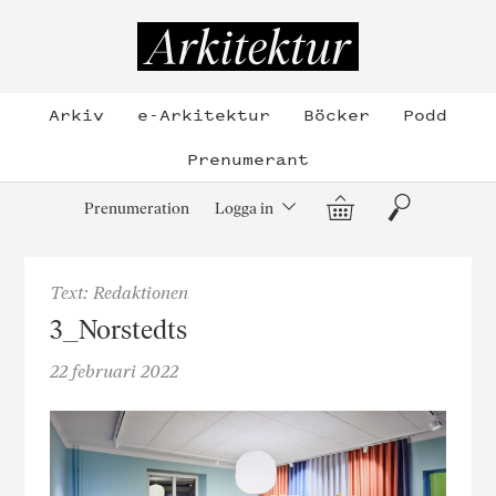
Hoppa
till
Arkitektur
innehållet
Arkiv
e-Arkitektur
Böcker
Podd
Prenumerant
Varukorg
Sök
Prenumeration
Logga in
Text: Redaktionen
3_Norstedts
22 februari 2022