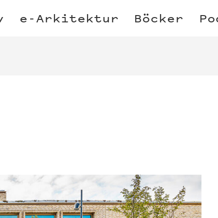
v
e-Arkitektur
Böcker
Po