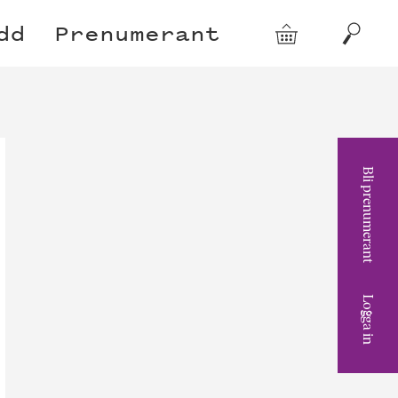
dd
Prenumerant
Varukorg
Sök
Bli prenumerant
Logga in