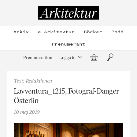
Hoppa
till
Arkitektur
innehållet
Arkiv
e-Arkitektur
Böcker
Podd
Prenumerant
Varukorg
Sök
Prenumeration
Logga in
Text: Redaktionen
Lavventura_1215, Fotograf-Danger
Österlin
10 maj 2019