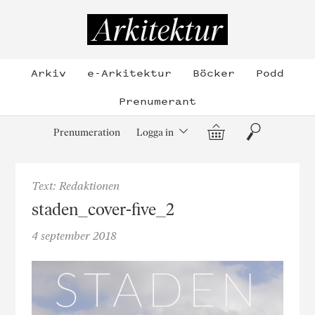
Hoppa
till
Arkitektur
innehållet
Arkiv
e-Arkitektur
Böcker
Podd
Prenumerant
Varukorg
Sök
Prenumeration
Logga in
Text: Redaktionen
staden_cover-five_2
4 september 2018