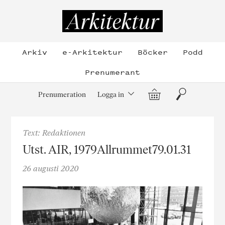
Hoppa
till
Arkitektur
innehållet
Arkiv
e-Arkitektur
Böcker
Podd
Prenumerant
Varukorg
Sök
Prenumeration
Logga in
Text: Redaktionen
Utst. AIR, 1979Allrummet79.01.31
26 augusti 2020