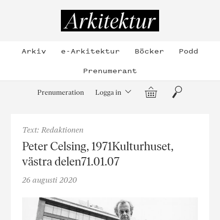
Hoppa
till
Arkitektur
innehållet
Arkiv
e-Arkitektur
Böcker
Podd
Prenumerant
Varukorg
Sök
Prenumeration
Logga in
Text: Redaktionen
Peter Celsing, 1971Kulturhuset,
västra delen71.01.07
26 augusti 2020