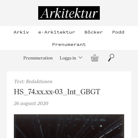
Hoppa
till
Arkitektur
innehållet
Arkiv
e-Arkitektur
Böcker
Podd
Prenumerant
Varukorg
Sök
Prenumeration
Logga in
Text: Redaktionen
HS_74.xx.xx-03_Int_GBGT
26 augusti 2020