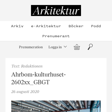
Hoppa
till
Arkitektur
innehållet
Arkiv
e-Arkitektur
Böcker
Podd
Prenumerant
Varukorg
Sök
Prenumeration
Logga in
Text: Redaktionen
Ahrbom-kulturhuset-
2602xx_GBGT
26 augusti 2020