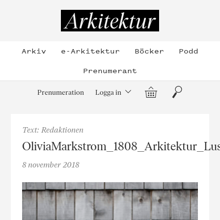
Hoppa
till
Arkitektur
innehållet
Arkiv
e-Arkitektur
Böcker
Podd
Prenumerant
Varukorg
Sök
Prenumeration
Logga in
Text: Redaktionen
OliviaMarkstrom_1808_Arkitektur_Lu
8 november 2018