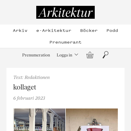
Hoppa
till
Arkitektur
innehållet
Arkiv
e-Arkitektur
Böcker
Podd
Prenumerant
Varukorg
Sök
Prenumeration
Logga in
Text: Redaktionen
kollaget
6 februari 2023