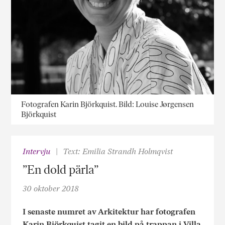
Fotografen Karin Björkquist. Bild: Louise Jørgensen
Björkquist
Intervju
Text: Emilia Strandh Holmqvist
”En dold pärla”
30 oktober 2018
I senaste numret av Arkitektur har fotografen
Karin Björkquist tagit en bild på trappan i
Villa