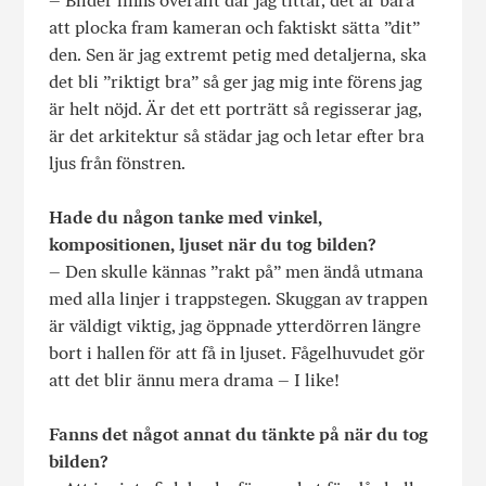
– Bilder finns överallt där jag tittar, det är bara
att plocka fram kameran och faktiskt sätta ”dit”
den. Sen är jag extremt petig med detaljerna, ska
det bli ”riktigt bra” så ger jag mig inte förens jag
är helt nöjd. Är det ett porträtt så regisserar jag,
är det arkitektur så städar jag och letar efter bra
ljus från fönstren.
Hade du någon tanke med vinkel,
kompositionen, ljuset när du tog bilden?
– Den skulle kännas ”rakt på” men ändå utmana
med alla linjer i trappstegen. Skuggan av trappen
är väldigt viktig, jag öppnade ytterdörren längre
bort i hallen för att få in ljuset. Fågelhuvudet gör
att det blir ännu mera drama – I like!
Fanns det något annat du tänkte på när du tog
bilden?