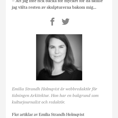
– Att jag inte fick backa för mycket för då skulle
jag välta resten av skulpturerna bakom mig…
Emilia Strandh Holmqvist är webbredaktör för
tidningen Arkitektur. Hon har en bakgrund som
kulturjournalist och redaktör.
Fler artiklar av Emilia Strandh Holmqvist