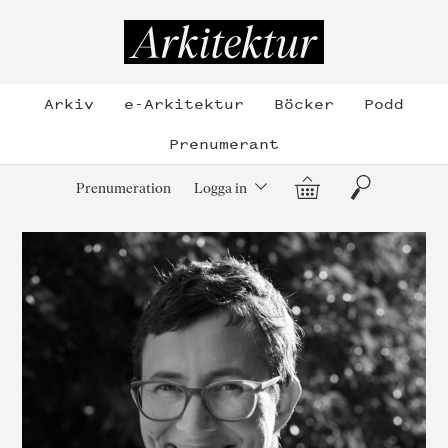
Hoppa
till
Arkitektur
innehållet
Arkiv
e-Arkitektur
Böcker
Podd
Prenumerant
Varukorg
Sök
Prenumeration
Logga in