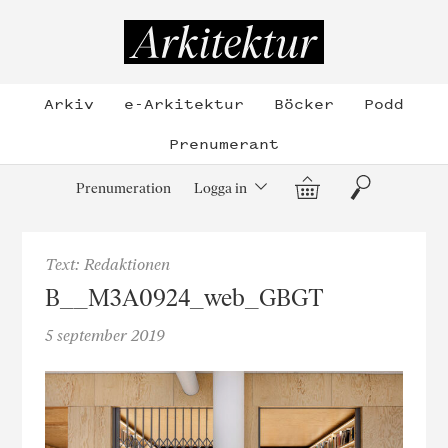
Hoppa
till
Arkitektur
innehållet
Arkiv
e-Arkitektur
Böcker
Podd
Prenumerant
Varukorg
Sök
Prenumeration
Logga in
Text: Redaktionen
B__M3A0924_web_GBGT
5 september 2019