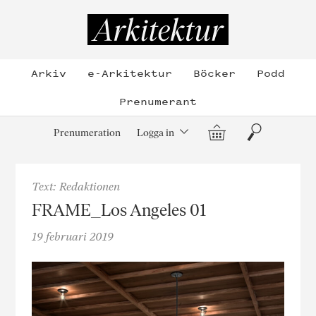
Hoppa
till
Arkitektur
innehållet
Arkiv
e-Arkitektur
Böcker
Podd
Prenumerant
Varukorg
Sök
Prenumeration
Logga in
Text: Redaktionen
FRAME_Los Angeles 01
19 februari 2019