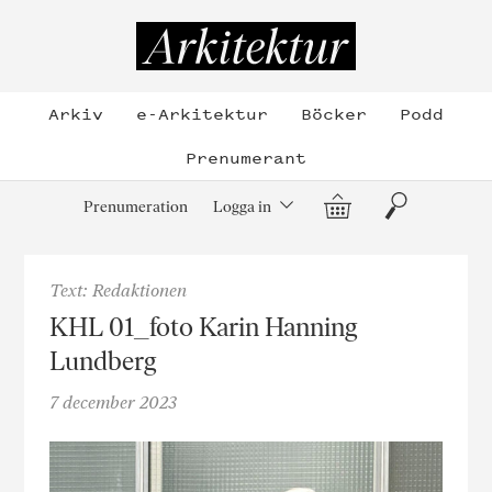
Hoppa
till
Arkitektur
innehållet
Arkiv
e-Arkitektur
Böcker
Podd
Prenumerant
Varukorg
Sök
Prenumeration
Logga in
Text: Redaktionen
KHL 01_foto Karin Hanning
Lundberg
7 december 2023