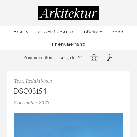
Hoppa
till
Arkitektur
innehållet
Arkiv
e-Arkitektur
Böcker
Podd
Prenumerant
Varukorg
Sök
Prenumeration
Logga in
Text: Redaktionen
DSC03154
7 december 2023