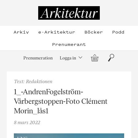
Hoppa
till
Arkitektur
innehållet
Arkiv
e-Arkitektur
Böcker
Podd
Prenumerant
Varukorg
Sök
Prenumeration
Logga in
Text: Redaktionen
1_-AndrenFogelström-
Vårbergstoppen-Foto Clément
Morin_lås1
8 mars 2022