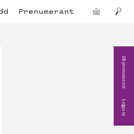
dd
Prenumerant
Varukorg
Sök
Bli prenumerant
Logga in