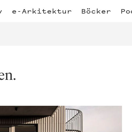
v
e-Arkitektur
Böcker
Po
en.