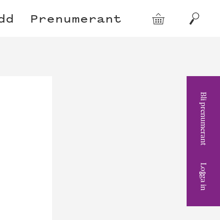
dd
Prenumerant
Varukorg
Sök
Bli prenumerant
Logga in