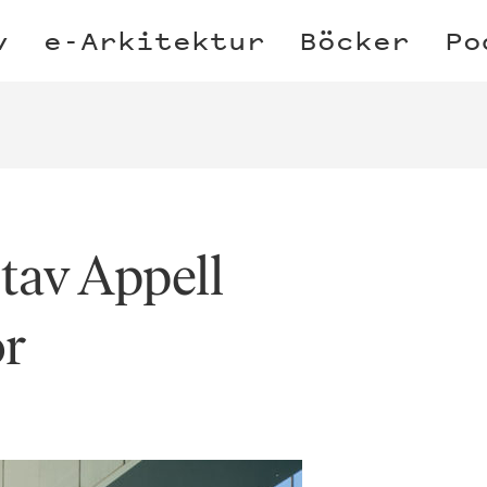
v
e-Arkitektur
Böcker
Po
tav Appell
or