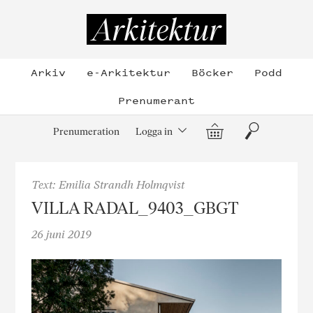
Hoppa
till
Arkitektur
innehållet
Arkiv
e-Arkitektur
Böcker
Podd
Prenumerant
Varukorg
Sök
Prenumeration
Logga in
Text: Emilia Strandh Holmqvist
VILLA RADAL_9403_GBGT
26 juni 2019