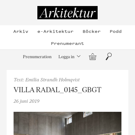
Hoppa
till
Arkitektur
innehållet
Arkiv
e-Arkitektur
Böcker
Podd
Prenumerant
Varukorg
Sök
Prenumeration
Logga in
Text: Emilia Strandh Holmqvist
VILLA RADAL_0145_GBGT
26 juni 2019